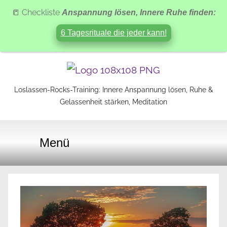
📒 Checkliste
Anspannung lösen, Innere Ruhe finden:
6 Tagesrituale die jeder kann!
Zum
Inhalt
Loslassen-Rocks-Training: Innere Anspannung lösen, Ruhe &
Loslassen-
springen
Gelassenheit stärken, Meditation
Rocks-
Menü
Training