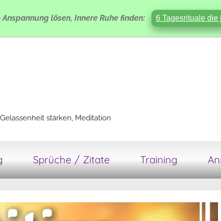
e
Anspannung lösen, Innere Ruhe finden:
6 Tagesrituale die 
Gelassenheit stärken, Meditation
g
Sprüche / Zitate
Training
An