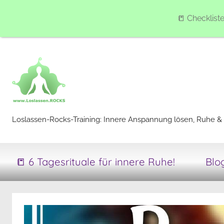
📒 Checklist
Zum
Inhalt
springen
Loslassen-
Loslassen-Rocks-Training: Innere Anspannung lösen, Ruhe & 
Rocks-
📒 6 Tagesrituale für innere Ruhe!
Blo
Training