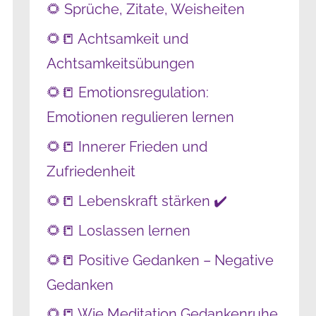
🌻 Sprüche, Zitate, Weisheiten
🌻📒 Achtsamkeit und
Achtsamkeitsübungen
🌻📒 Emotionsregulation:
Emotionen regulieren lernen
🌻📒 Innerer Frieden und
Zufriedenheit
🌻📒 Lebenskraft stärken ✔️
🌻📒 Loslassen lernen
🌻📒 Positive Gedanken – Negative
Gedanken
🌻📒 Wie Meditation Gedankenruhe,