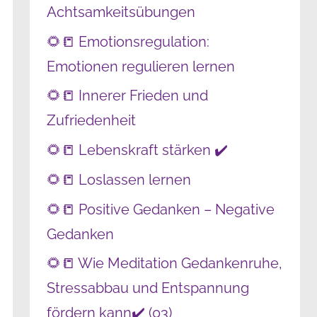
Achtsamkeitsübungen
🌻📒 Emotionsregulation:
Emotionen regulieren lernen
🌻📒 Innerer Frieden und
Zufriedenheit
🌻📒 Lebenskraft stärken ✔️
🌻📒 Loslassen lernen
🌻📒 Positive Gedanken – Negative
Gedanken
🌻📒 Wie Meditation Gedankenruhe,
Stressabbau und Entspannung
fördern kann✔️ (03)