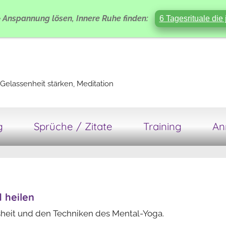
e
Anspannung lösen, Innere Ruhe finden:
6 Tagesrituale die 
Gelassenheit stärken, Meditation
g
Sprüche / Zitate
Training
An
 heilen
heit und den Techniken des Mental-Yoga.