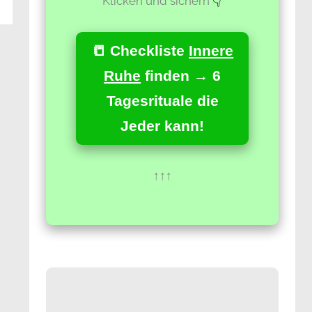
Klicken und sichern
👇
📒 Checkliste
Innere
Ruhe
finden → 6
Tagesrituale die
Jeder kann!
↑↑↑