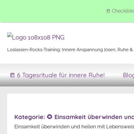
📒 Checklist
Zum
Inhalt
springen
Loslassen-
Loslassen-Rocks-Training: Innere Anspannung lösen, Ruhe & 
Rocks-
📒 6 Tagesrituale für innere Ruhe!
Blo
Training
Kategorie:
🌻 Einsamkeit überwinden und
Einsamkeit überwinden und heilen mit Lebensweis