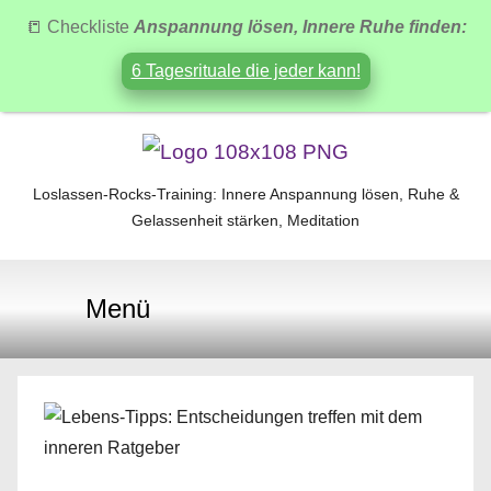
📒 Checkliste
Anspannung lösen, Innere Ruhe finden:
6 Tagesrituale die jeder kann!
Zum
Inhalt
Loslassen-Rocks-Training: Innere Anspannung lösen, Ruhe &
Loslassen-
springen
Gelassenheit stärken, Meditation
Rocks-
Menü
Training