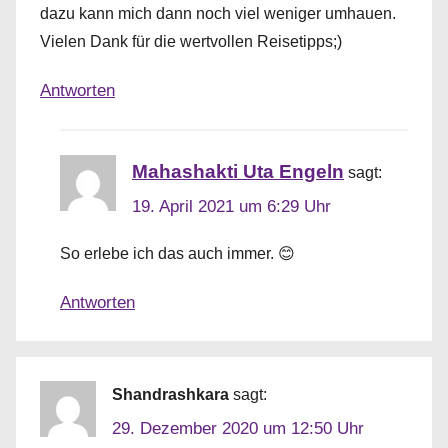
dazu kann mich dann noch viel weniger umhauen.
M
Vielen Dank für die wertvollen Reisetipps;)
i
t
Antworten
m
a
Mahashakti Uta Engeln
sagt:
c
19. April 2021 um 6:29 Uhr
h
e
So erlebe ich das auch immer. 😊
n
Antworten
🤗
Shandrashkara
sagt:
29. Dezember 2020 um 12:50 Uhr