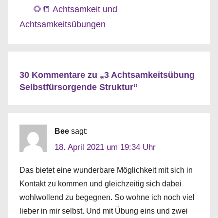
🌻📒 Achtsamkeit und
Achtsamkeitsübungen
2
E
30 Kommentare zu „
3 Achtsamkeitsübung
i
Selbstfürsorgende Struktur
“
n
l
a
Bee
sagt:
d
18. April 2021 um 19:34 Uhr
e
Das bietet eine wunderbare Möglichkeit mit sich in
n
Kontakt zu kommen und gleichzeitig sich dabei
👋
wohlwollend zu begegnen. So wohne ich noch viel
,
lieber in mir selbst. Und mit Übung eins und zwei
3