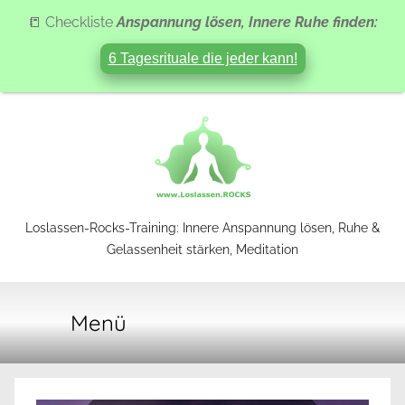
📒 Checkliste
Anspannung lösen, Innere Ruhe finden:
6 Tagesrituale die jeder kann!
Zum
Inhalt
springen
Loslassen-
Loslassen-Rocks-Training: Innere Anspannung lösen, Ruhe &
Gelassenheit stärken, Meditation
Rocks-
Menü
Training