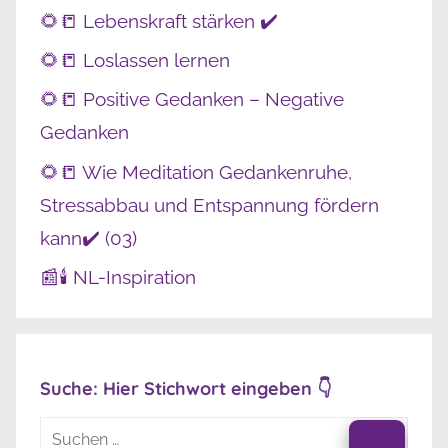
🌻📒 Lebenskraft stärken ✔️
🌻📒 Loslassen lernen
🌻📒 Positive Gedanken – Negative
Gedanken
🌻📒 Wie Meditation Gedankenruhe,
Stressabbau und Entspannung fördern
kann✔️ (03)
📰🕯️ NL-Inspiration
Suche: Hier Stichwort eingeben 👇
Suchen