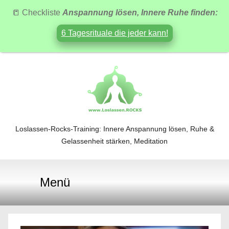
📒 Checkliste
Anspannung lösen, Innere Ruhe finden:
6 Tagesrituale die jeder kann!
Zum
Inhalt
springen
Loslassen-Rocks-Training: Innere Anspannung lösen, Ruhe &
Loslassen-
Gelassenheit stärken, Meditation
Rocks-
Menü
Training