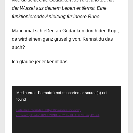
der Wurzel aus deinem Leben entfernst. Eine
funktionierende Anleitung für innere Ruhe.
Manchmal schießen an Gedanken durch den Kopf,
da wird einem ganz gruselig von. Kennst du das
auch?
Ich glaube jeder kennt das.
Video-
Media error: Format(s) not supported or source(s) not
Player
found
Datei herunterladen: https://loslassen.rocks/wp-
content/uploads/2021/02/VID_20210213_150738.mp4?_=1