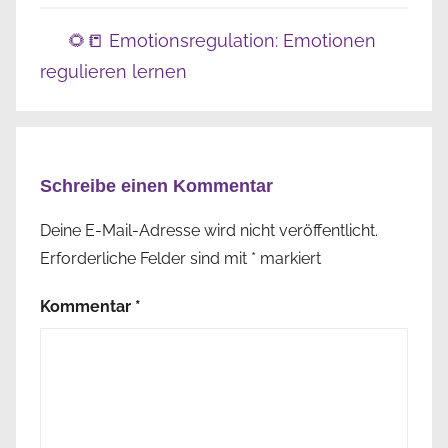
🌻📒 Emotionsregulation: Emotionen
regulieren lernen
2
E
Schreibe einen Kommentar
i
n
Deine E-Mail-Adresse wird nicht veröffentlicht.
l
Erforderliche Felder sind mit
*
markiert
a
Kommentar
*
d
e
n
👋