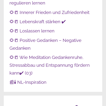
regulieren lernen
🌻📒 Innerer Frieden und Zufriedenheit
🌻📒 Lebenskraft stärken ✔️
🌻📒 Loslassen lernen
🌻📒 Positive Gedanken – Negative
Gedanken
🌻📒 Wie Meditation Gedankenruhe,
Stressabbau und Entspannung fördern
kann✔️ (03)
📰🕯️ NL-Inspiration