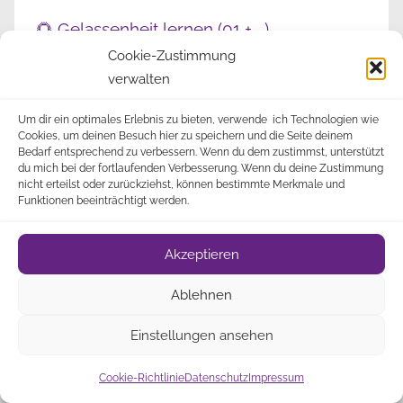
🌻 Gelassenheit lernen (01 + …)
Cookie-Zustimmung
🌻 Innere Unruhe stoppen
verwalten
🌻 Lebensweisheiten kurz und knapp
Um dir ein optimales Erlebnis zu bieten, verwende ich Technologien wie
🌻 Loslassen im Urlaub, am Wochenende,
Cookies, um deinen Besuch hier zu speichern und die Seite deinem
Bedarf entsprechend zu verbessern. Wenn du dem zustimmst, unterstützt
und auch sonst
du mich bei der fortlaufenden Verbesserung. Wenn du deine Zustimmung
nicht erteilst oder zurückziehst, können bestimmte Merkmale und
🌻 Meditationen Aus Aller Welt
Funktionen beeinträchtigt werden.
🌻 Sprüche, Zitate, Weisheiten
Akzeptieren
🌻📒 Achtsamkeit und
Ablehnen
Achtsamkeitsübungen
🌻📒 Emotionsregulation: Emotionen
Einstellungen ansehen
regulieren lernen
Cookie-Richtlinie
Datenschutz
Impressum
🌻📒 Innerer Frieden und Zufriedenheit