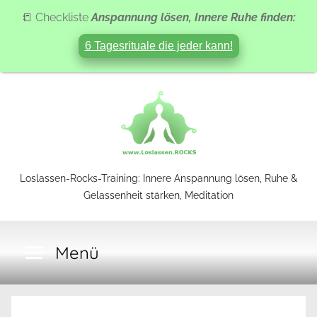
📒 Checkliste
Anspannung lösen, Innere Ruhe finden:
6 Tagesrituale die jeder kann!
Zum
Inhalt
springen
Loslassen-Rocks-Training: Innere Anspannung lösen, Ruhe &
Gelassenheit stärken, Meditation
Loslassen-
Menü
Rocks-