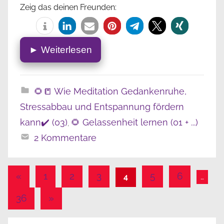
Zeig das deinen Freunden:
► Weiterlesen
🌻📒 Wie Meditation Gedankenruhe,
Stressabbau und Entspannung fördern
kann✔️ (03)
🌻 Gelassenheit lernen (01 + ...)
,
2 Kommentare
Vorherige
«
1
2
3
5
6
4
…
Beiträge
Nächste
36
»
Seitennummerierung
Beiträge
der