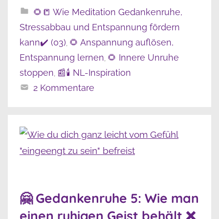
🌻📒 Wie Meditation Gedankenruhe,
Stressabbau und Entspannung fördern
kann✔️ (03)
🌻 Anspannung auflösen,
,
Entspannung lernen
🌻 Innere Unruhe
,
stoppen
📰🕯️ NL-Inspiration
,
2 Kommentare
🤗 Gedankenruhe 5: Wie man
einen ruhigen Geist behält ❌