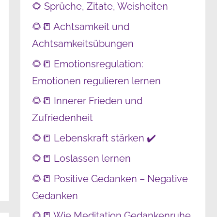
🌻 Sprüche, Zitate, Weisheiten
🌻📒 Achtsamkeit und
Achtsamkeitsübungen
🌻📒 Emotionsregulation:
Emotionen regulieren lernen
🌻📒 Innerer Frieden und
Zufriedenheit
🌻📒 Lebenskraft stärken ✔️
🌻📒 Loslassen lernen
🌻📒 Positive Gedanken – Negative
Gedanken
🌻📒 Wie Meditation Gedankenruhe,