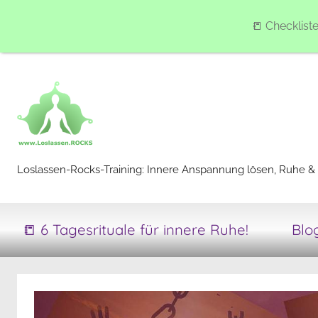
📒 Checklist
Zum
Inhalt
springen
Loslassen-
Loslassen-Rocks-Training: Innere Anspannung lösen, Ruhe & 
Rocks-
📒 6 Tagesrituale für innere Ruhe!
Blo
Training