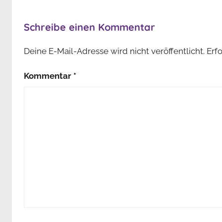
o
d
Schreibe einen Kommentar
c
Deine E-Mail-Adresse wird nicht veröffentlicht.
Erf
a
s
Kommentar
*
t