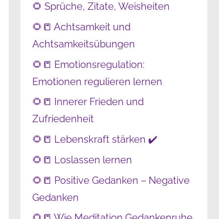
🌻 Sprüche, Zitate, Weisheiten
🌻📒 Achtsamkeit und
Achtsamkeitsübungen
🌻📒 Emotionsregulation:
Emotionen regulieren lernen
🌻📒 Innerer Frieden und
Zufriedenheit
🌻📒 Lebenskraft stärken ✔️
🌻📒 Loslassen lernen
🌻📒 Positive Gedanken – Negative
Gedanken
🌻📒 Wie Meditation Gedankenruhe,