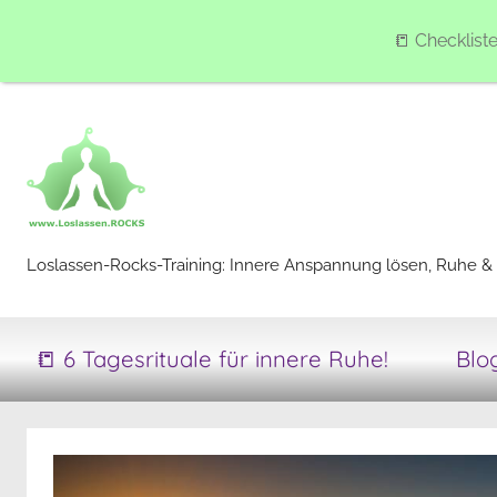
📒 Checklist
Zum
Inhalt
springen
Loslassen-
Loslassen-Rocks-Training: Innere Anspannung lösen, Ruhe & 
Rocks-
📒 6 Tagesrituale für innere Ruhe!
Blo
Training