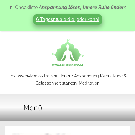
📒 Checkliste
Anspannung lösen, Innere Ruhe finden:
6 Tagesrituale die jeder kann!
Zum
Inhalt
springen
Loslassen-
Loslassen-Rocks-Training: Innere Anspannung lösen, Ruhe &
Gelassenheit stärken, Meditation
Rocks-
Menü
Training