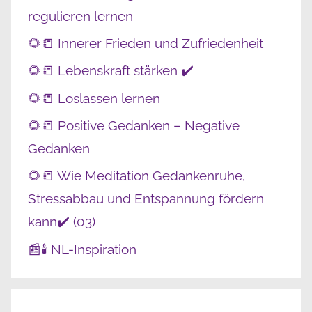
regulieren lernen
🌻📒 Innerer Frieden und Zufriedenheit
🌻📒 Lebenskraft stärken ✔️
🌻📒 Loslassen lernen
🌻📒 Positive Gedanken – Negative
Gedanken
🌻📒 Wie Meditation Gedankenruhe,
Stressabbau und Entspannung fördern
kann✔️ (03)
📰🕯️ NL-Inspiration