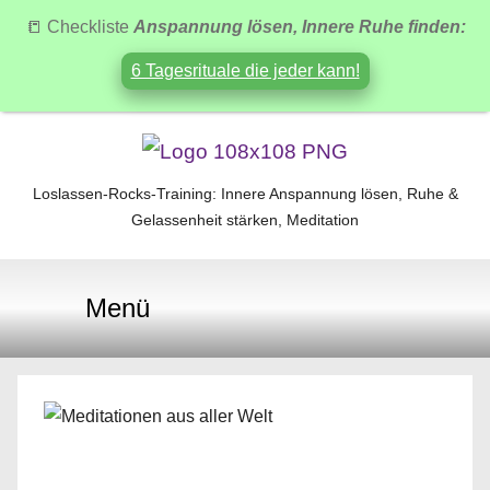
📒 Checkliste
Anspannung lösen, Innere Ruhe finden:
6 Tagesrituale die jeder kann!
Zum
Inhalt
Loslassen-Rocks-Training: Innere Anspannung lösen, Ruhe &
Loslassen-
springen
Gelassenheit stärken, Meditation
Rocks-
Menü
Training