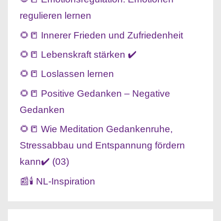
regulieren lernen
🌻📒 Innerer Frieden und Zufriedenheit
🌻📒 Lebenskraft stärken ✔️
🌻📒 Loslassen lernen
🌻📒 Positive Gedanken – Negative
Gedanken
🌻📒 Wie Meditation Gedankenruhe,
Stressabbau und Entspannung fördern
kann✔️ (03)
📰🕯️ NL-Inspiration