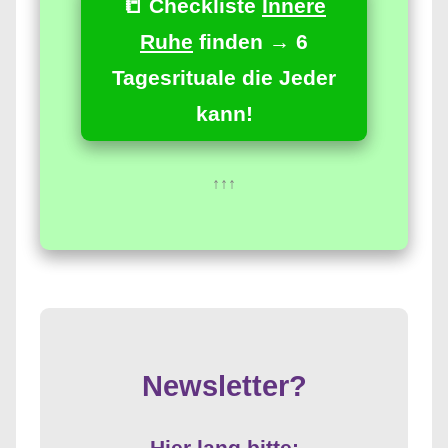
📒 Checkliste
Innere
Ruhe
finden → 6
Tagesrituale die Jeder
kann!
↑↑↑
Newsletter?
Hier lang bitte: