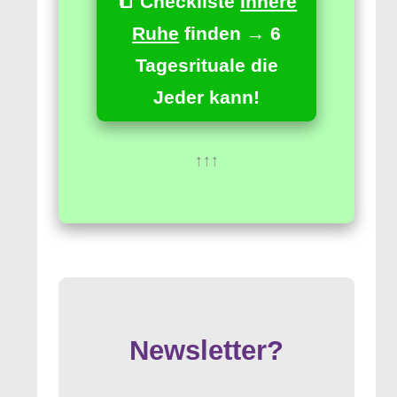
📒 Checkliste
Innere
Ruhe
finden → 6
Tagesrituale die
Jeder kann!
↑↑↑
Newsletter?