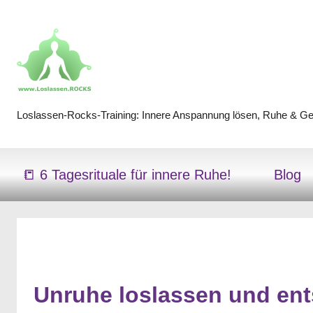
Zum
Inhalt
springen
Loslassen-Rocks-Training: Innere Anspannung lösen, Ruhe & Gel
Loslassen-
Rocks-
📒 6 Tagesrituale für innere Ruhe!
Blog
Training
Unruhe loslassen und ent