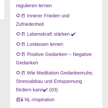
regulieren lernen
🌻📒 Innerer Frieden und
Zufriedenheit
🌻📒 Lebenskraft stärken ✔️
🌻📒 Loslassen lernen
🌻📒 Positive Gedanken – Negative
Gedanken
🌻📒 Wie Meditation Gedankenruhe,
Stressabbau und Entspannung
fördern kann✔️ (03)
📰🕯️ NL-Inspiration