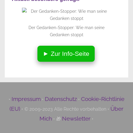
Der Gedanken-Stopper: Wie man seine
Gedanken stoppt
► Zur Info-Seite
Impressum
Datenschutz
Cookie-Richtlinie
•
•
•
(EU)
Über
• © 2009-2023 Alle Rechte vorbehalten •
Mich
Newsletter
• 🎁
•