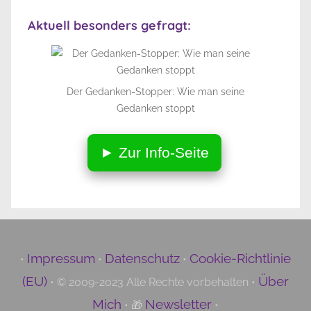
Aktuell besonders gefragt:
Der Gedanken-Stopper: Wie man seine
Gedanken stoppt
► Zur Info-Seite
Impressum
Datenschutz
Cookie-Richtlinie
•
•
•
(EU)
Über
• © 2009-2023 Alle Rechte vorbehalten •
Mich
Newsletter
• 🎁
•