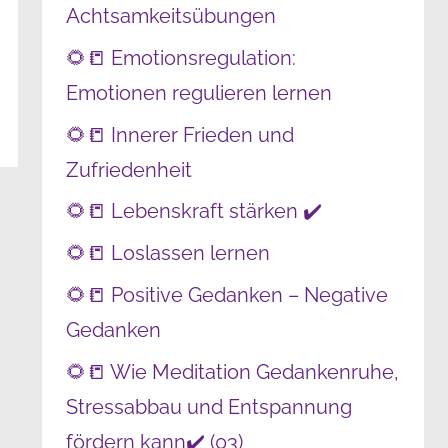
Achtsamkeitsübungen
🌻📒 Emotionsregulation:
Emotionen regulieren lernen
🌻📒 Innerer Frieden und
Zufriedenheit
🌻📒 Lebenskraft stärken ✔️
🌻📒 Loslassen lernen
🌻📒 Positive Gedanken – Negative
Gedanken
🌻📒 Wie Meditation Gedankenruhe,
Stressabbau und Entspannung
fördern kann✔️ (03)