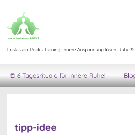
Zum
Inhalt
springen
Loslassen-
Loslassen-Rocks-Training: Innere Anspannung lösen, Ruhe & 
Rocks-
📒 6 Tagesrituale für innere Ruhe!
Blo
Training
tipp-idee