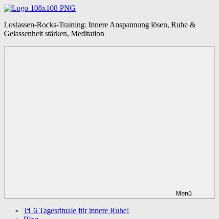
Zum
Inhalt
Loslassen-
Loslassen-Rocks-Training: Innere Anspannung lösen, Ruhe &
springen
Rocks-
Gelassenheit stärken, Meditation
Training
Menü
📒 6 Tagesrituale für innere Ruhe!