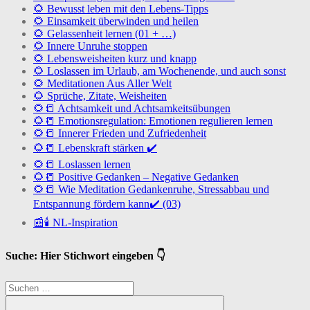
🌻 Bewusst leben mit den Lebens-Tipps
🌻 Einsamkeit überwinden und heilen
🌻 Gelassenheit lernen (01 + …)
🌻 Innere Unruhe stoppen
🌻 Lebensweisheiten kurz und knapp
🌻 Loslassen im Urlaub, am Wochenende, und auch sonst
🌻 Meditationen Aus Aller Welt
🌻 Sprüche, Zitate, Weisheiten
🌻📒 Achtsamkeit und Achtsamkeitsübungen
🌻📒 Emotionsregulation: Emotionen regulieren lernen
🌻📒 Innerer Frieden und Zufriedenheit
🌻📒 Lebenskraft stärken ✔️
🌻📒 Loslassen lernen
🌻📒 Positive Gedanken – Negative Gedanken
🌻📒 Wie Meditation Gedankenruhe, Stressabbau und
Entspannung fördern kann✔️ (03)
📰🕯️ NL-Inspiration
Suche: Hier Stichwort eingeben 👇
Suchen
nach: