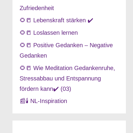
Zufriedenheit
🌻📒 Lebenskraft stärken ✔️
🌻📒 Loslassen lernen
🌻📒 Positive Gedanken – Negative
Gedanken
🌻📒 Wie Meditation Gedankenruhe,
Stressabbau und Entspannung
fördern kann✔️ (03)
📰🕯️ NL-Inspiration