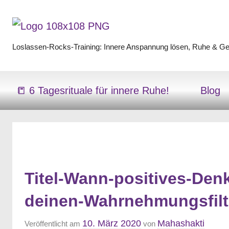
Zum
Inhalt
springen
Loslassen-Rocks-Training: Innere Anspannung lösen, Ruhe & Gel
Loslassen-
Rocks-
📒 6 Tagesrituale für innere Ruhe!
Blog
Training
Titel-Wann-positives-Den
deinen-Wahrnehmungsfilt
10. März 2020
Mahashakti
Veröffentlicht am
von