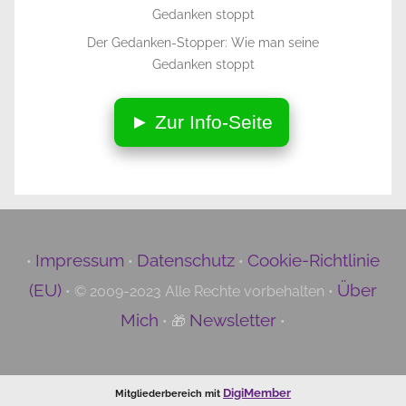
Der Gedanken-Stopper: Wie man seine
Gedanken stoppt
► Zur Info-Seite
Impressum
Datenschutz
Cookie-Richtlinie
•
•
•
(EU)
Über
• © 2009-2023 Alle Rechte vorbehalten •
Mich
Newsletter
• 🎁
•
DigiMember
Mitgliederbereich mit