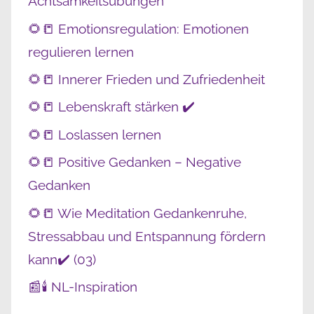
Achtsamkeitsübungen
🌻📒 Emotionsregulation: Emotionen
regulieren lernen
🌻📒 Innerer Frieden und Zufriedenheit
🌻📒 Lebenskraft stärken ✔️
🌻📒 Loslassen lernen
🌻📒 Positive Gedanken – Negative
Gedanken
🌻📒 Wie Meditation Gedankenruhe,
Stressabbau und Entspannung fördern
kann✔️ (03)
📰🕯️ NL-Inspiration