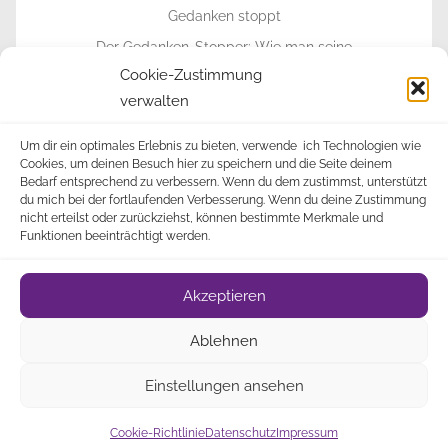
Der Gedanken-Stopper: Wie man seine
Gedanken stoppt
Cookie-Zustimmung
verwalten
► Zur Info-Seite
Um dir ein optimales Erlebnis zu bieten, verwende ich Technologien wie
Cookies, um deinen Besuch hier zu speichern und die Seite deinem
Bedarf entsprechend zu verbessern. Wenn du dem zustimmst, unterstützt
du mich bei der fortlaufenden Verbesserung. Wenn du deine Zustimmung
nicht erteilst oder zurückziehst, können bestimmte Merkmale und
Funktionen beeinträchtigt werden.
Impressum
Datenschutz
Cookie-Richtlinie
•
•
•
Akzeptieren
(EU)
Über
• © 2009-2023 Alle Rechte vorbehalten •
Ablehnen
Mich
Newsletter
• 🎁
•
Einstellungen ansehen
Cookie-Richtlinie
Datenschutz
Impressum
DigiMember
Mitgliederbereich mit