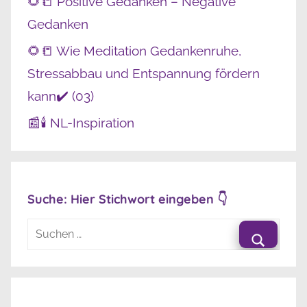
🌻📒 Positive Gedanken – Negative
Gedanken
🌻📒 Wie Meditation Gedankenruhe,
Stressabbau und Entspannung fördern
kann✔️ (03)
📰🕯️ NL-Inspiration
Suche: Hier Stichwort eingeben 👇
Suchen
nach:
Suche