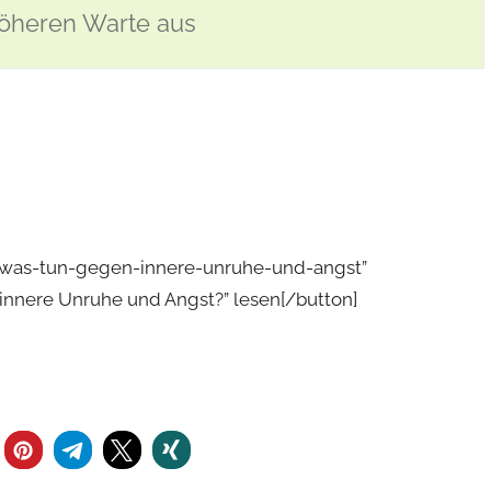
 höheren Warte aus
ng-was-tun-gegen-innere-unruhe-und-angst”
 innere Unruhe und Angst?” lesen[/button]