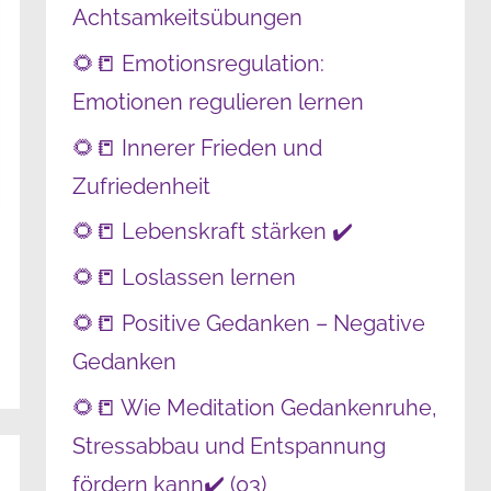
Achtsamkeitsübungen
🌻📒 Emotionsregulation:
Emotionen regulieren lernen
🌻📒 Innerer Frieden und
Zufriedenheit
🌻📒 Lebenskraft stärken ✔️
🌻📒 Loslassen lernen
🌻📒 Positive Gedanken – Negative
Gedanken
🌻📒 Wie Meditation Gedankenruhe,
Stressabbau und Entspannung
fördern kann✔️ (03)