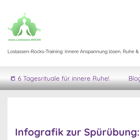
Zum
Inhalt
springen
Loslassen-
Loslassen-Rocks-Training: Innere Anspannung lösen, Ruhe & 
Rocks-
📒 6 Tagesrituale für innere Ruhe!
Blo
Training
Infografik zur Spürübung