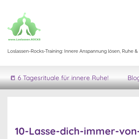
Zum
Inhalt
springen
Loslassen-
Loslassen-Rocks-Training: Innere Anspannung lösen, Ruhe & 
Rocks-
📒 6 Tagesrituale für innere Ruhe!
Blo
Training
10-Lasse-dich-immer-von-