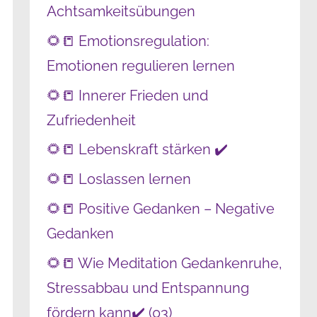
Achtsamkeitsübungen
🌻📒 Emotionsregulation:
Emotionen regulieren lernen
🌻📒 Innerer Frieden und
Zufriedenheit
🌻📒 Lebenskraft stärken ✔️
🌻📒 Loslassen lernen
🌻📒 Positive Gedanken – Negative
Gedanken
🌻📒 Wie Meditation Gedankenruhe,
Stressabbau und Entspannung
fördern kann✔️ (03)