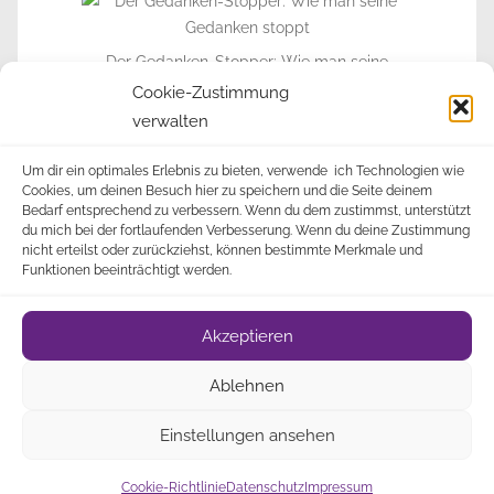
Der Gedanken-Stopper: Wie man seine
Gedanken stoppt
Cookie-Zustimmung
verwalten
► Zur Info-Seite
Um dir ein optimales Erlebnis zu bieten, verwende ich Technologien wie
Cookies, um deinen Besuch hier zu speichern und die Seite deinem
Bedarf entsprechend zu verbessern. Wenn du dem zustimmst, unterstützt
du mich bei der fortlaufenden Verbesserung. Wenn du deine Zustimmung
nicht erteilst oder zurückziehst, können bestimmte Merkmale und
Funktionen beeinträchtigt werden.
Impressum
Datenschutz
Cookie-Richtlinie
•
•
•
Akzeptieren
(EU)
Über
• © 2009-2023 Alle Rechte vorbehalten •
Ablehnen
Mich
Newsletter
• 🎁
•
Einstellungen ansehen
DigiMember
Cookie-Richtlinie
Datenschutz
Impressum
Mitgliederbereich mit