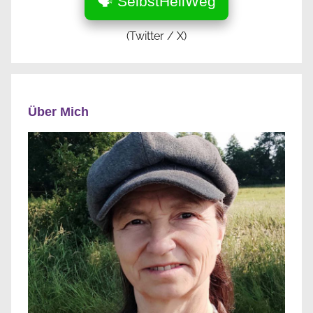
🗣️ SelbstHeilWeg
(Twitter / X)
Über Mich