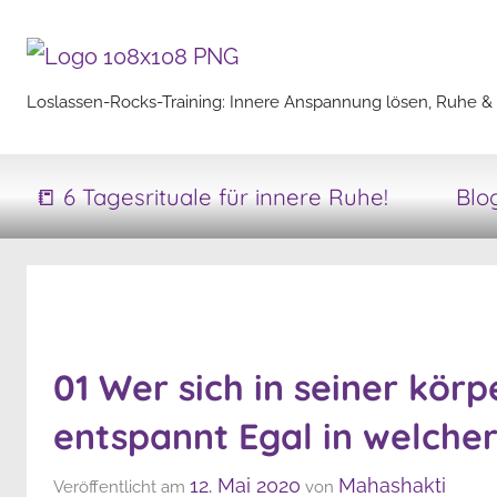
Zum
Inhalt
springen
Loslassen-
Loslassen-Rocks-Training: Innere Anspannung lösen, Ruhe & 
Rocks-
📒 6 Tagesrituale für innere Ruhe!
Blo
Training
01 Wer sich in seiner körp
entspannt Egal in welcher
12. Mai 2020
Mahashakti
Veröffentlicht am
von