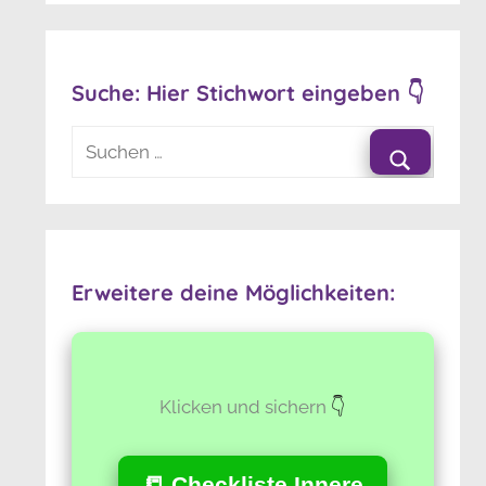
Suche: Hier Stichwort eingeben 👇
Suchen
nach:
Suchen
Erweitere deine Möglichkeiten:
Klicken und sichern
👇
📒 Checkliste
Innere