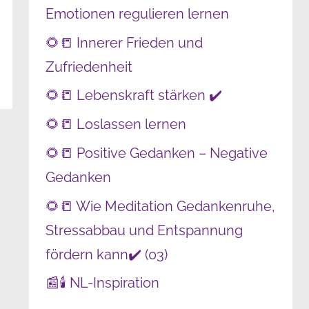
Emotionen regulieren lernen
🌻📒 Innerer Frieden und
Zufriedenheit
🌻📒 Lebenskraft stärken ✔️
🌻📒 Loslassen lernen
🌻📒 Positive Gedanken – Negative
Gedanken
🌻📒 Wie Meditation Gedankenruhe,
Stressabbau und Entspannung
fördern kann✔️ (03)
📰🕯️ NL-Inspiration