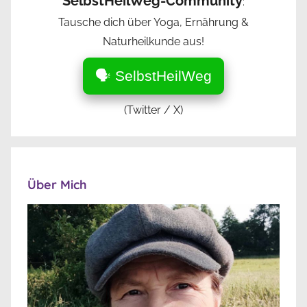
SelbstHeilWeg-Community
:
Tausche dich über Yoga, Ernährung &
Naturheilkunde aus!
🗣️ SelbstHeilWeg
(Twitter / X)
Über Mich