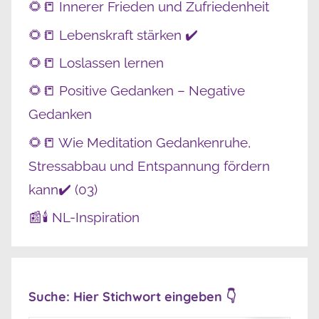
🌻📒 Innerer Frieden und Zufriedenheit
🌻📒 Lebenskraft stärken ✔️
🌻📒 Loslassen lernen
🌻📒 Positive Gedanken – Negative
Gedanken
🌻📒 Wie Meditation Gedankenruhe,
Stressabbau und Entspannung fördern
kann✔️ (03)
📰🕯️ NL-Inspiration
Suche: Hier Stichwort eingeben 👇