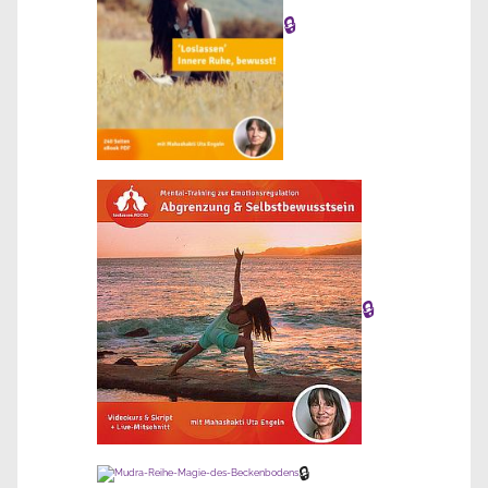
🔒
🔒
🔒