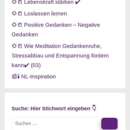
🌻📒 Lebenskraft stärken ✔️
🌻📒 Loslassen lernen
🌻📒 Positive Gedanken – Negative
Gedanken
🌻📒 Wie Meditation Gedankenruhe,
Stressabbau und Entspannung fördern
kann✔️ (03)
📰🕯️ NL-Inspiration
Suche: Hier Stichwort eingeben 👇
Suchen
nach: