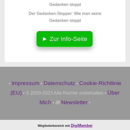
Der Gedanken-Stopper: Wie man seine
Gedanken stoppt
► Zur Info-Seite
Impressum
Datenschutz
Cookie-Richtlinie
•
•
•
(EU)
Über
• © 2009-2023 Alle Rechte vorbehalten •
Mich
Newsletter
• 🎁
•
DigiMember
Mitgliederbereich mit