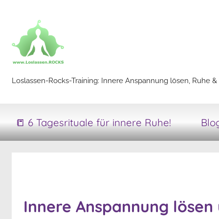
Zum
Inhalt
springen
Loslassen-
Loslassen-Rocks-Training: Innere Anspannung lösen, Ruhe & 
Rocks-
📒 6 Tagesrituale für innere Ruhe!
Blo
Training
Innere Anspannung lösen