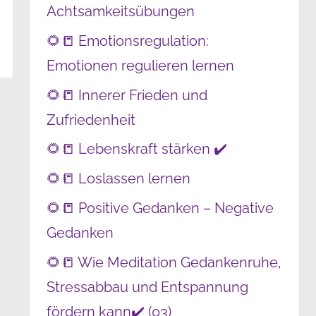
Achtsamkeitsübungen
🌻📒 Emotionsregulation:
Emotionen regulieren lernen
🌻📒 Innerer Frieden und
Zufriedenheit
🌻📒 Lebenskraft stärken ✔️
🌻📒 Loslassen lernen
🌻📒 Positive Gedanken – Negative
Gedanken
🌻📒 Wie Meditation Gedankenruhe,
Stressabbau und Entspannung
fördern kann✔️ (03)