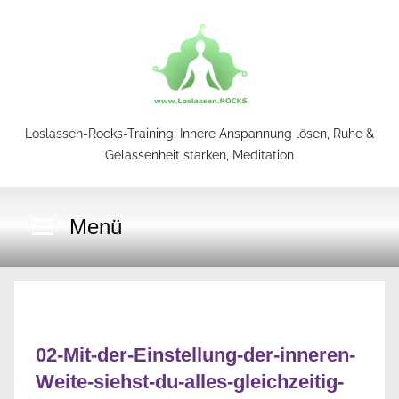
Zum
Inhalt
springen
Loslassen-Rocks-Training: Innere Anspannung lösen, Ruhe &
Loslassen-
Gelassenheit stärken, Meditation
Rocks-
Menü
Training
02-Mit-der-Einstellung-der-inneren-
Weite-siehst-du-alles-gleichzeitig-