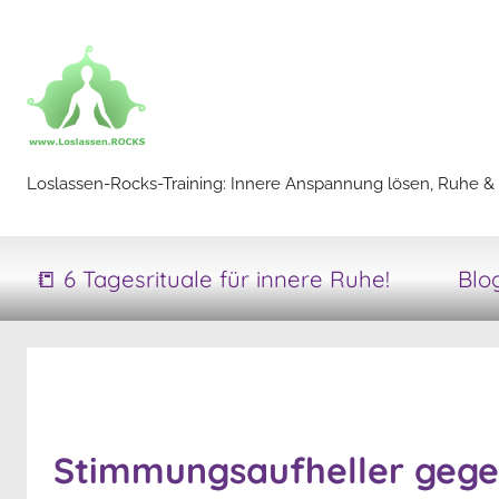
Zum
Inhalt
springen
Loslassen-
Loslassen-Rocks-Training: Innere Anspannung lösen, Ruhe & 
Rocks-
📒 6 Tagesrituale für innere Ruhe!
Blo
Training
Stimmungsaufheller gege