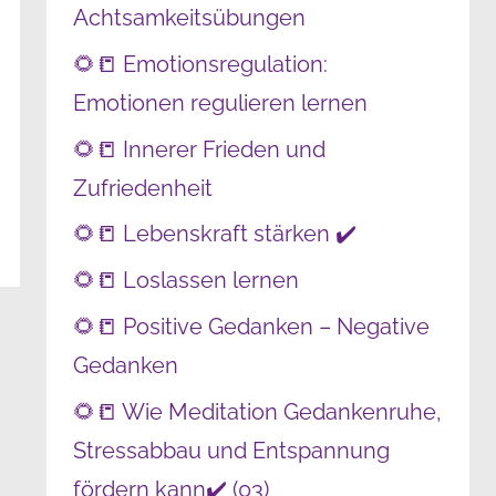
Achtsamkeitsübungen
🌻📒 Emotionsregulation:
Emotionen regulieren lernen
🌻📒 Innerer Frieden und
Zufriedenheit
🌻📒 Lebenskraft stärken ✔️
🌻📒 Loslassen lernen
🌻📒 Positive Gedanken – Negative
Gedanken
🌻📒 Wie Meditation Gedankenruhe,
Stressabbau und Entspannung
fördern kann✔️ (03)