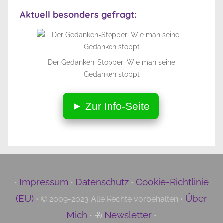
Aktuell besonders gefragt:
Der Gedanken-Stopper: Wie man seine
Gedanken stoppt
► Zur Info-Seite
Impressum
Datenschutz
Cookie-Richtlinie
•
•
•
(EU)
Über
• © 2009-2023 Alle Rechte vorbehalten •
Mich
Newsletter
• 🎁
•