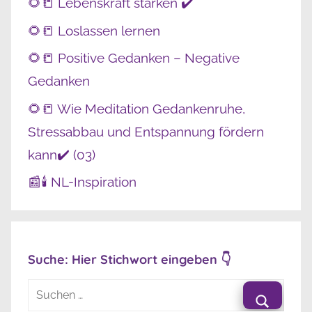
🌻📒 Lebenskraft stärken ✔️
🌻📒 Loslassen lernen
🌻📒 Positive Gedanken – Negative
Gedanken
🌻📒 Wie Meditation Gedankenruhe,
Stressabbau und Entspannung fördern
kann✔️ (03)
📰🕯️ NL-Inspiration
Suche: Hier Stichwort eingeben 👇
Suchen
nach: