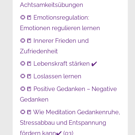
Achtsamkeitsübungen
🌻📒 Emotionsregulation:
Emotionen regulieren lernen
🌻📒 Innerer Frieden und
Zufriedenheit
🌻📒 Lebenskraft stärken ✔️
🌻📒 Loslassen lernen
🌻📒 Positive Gedanken – Negative
Gedanken
🌻📒 Wie Meditation Gedankenruhe,
Stressabbau und Entspannung
fördern kann✔️ (03)