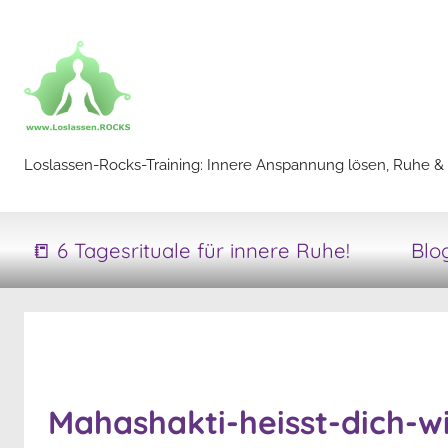
Zum
Inhalt
springen
Loslassen-
Loslassen-Rocks-Training: Innere Anspannung lösen, Ruhe & 
Rocks-
📒 6 Tagesrituale für innere Ruhe!
Blo
Training
Mahashakti-heisst-dich-