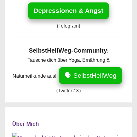
Depressionen & Angst
(Telegram)
SelbstHeilWeg-Community
:
Tausche dich über Yoga, Ernährung &
🗣️ SelbstHeilWeg
Naturheilkunde aus!
(Twitter / X)
Über Mich