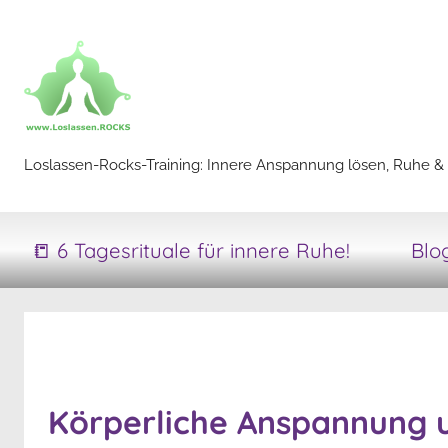
Zum
Inhalt
springen
Loslassen-
Loslassen-Rocks-Training: Innere Anspannung lösen, Ruhe & 
Rocks-
📒 6 Tagesrituale für innere Ruhe!
Blo
Training
Körperliche Anspannung 