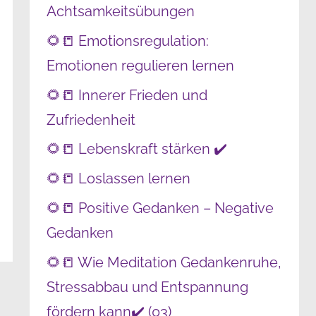
Achtsamkeitsübungen
🌻📒 Emotionsregulation:
Emotionen regulieren lernen
🌻📒 Innerer Frieden und
Zufriedenheit
🌻📒 Lebenskraft stärken ✔️
🌻📒 Loslassen lernen
🌻📒 Positive Gedanken – Negative
Gedanken
🌻📒 Wie Meditation Gedankenruhe,
Stressabbau und Entspannung
fördern kann✔️ (03)