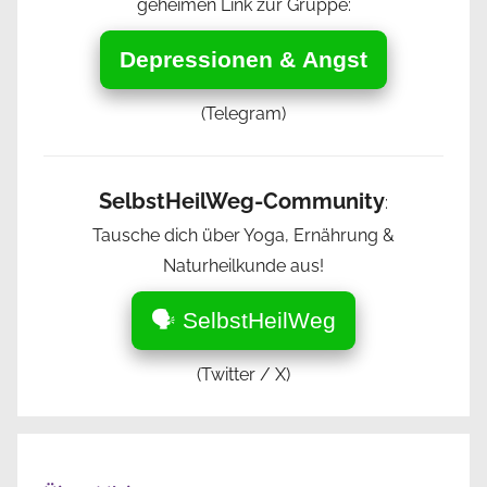
geheimen Link zur Gruppe:
Depressionen & Angst
(Telegram)
SelbstHeilWeg-Community
:
Tausche dich über Yoga, Ernährung &
Naturheilkunde aus!
🗣️ SelbstHeilWeg
(Twitter / X)