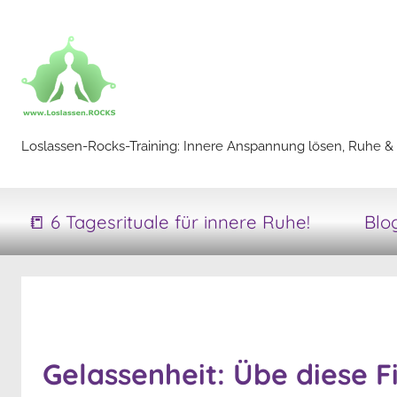
Zum
Inhalt
springen
Loslassen-
Loslassen-Rocks-Training: Innere Anspannung lösen, Ruhe & 
Rocks-
📒 6 Tagesrituale für innere Ruhe!
Blo
Training
Gelassenheit: Übe diese 