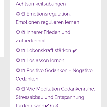
Achtsamkeitsübungen
🌻📒 Emotionsregulation:
Emotionen regulieren lernen
🌻📒 Innerer Frieden und
Zufriedenheit
🌻📒 Lebenskraft stärken ✔️
🌻📒 Loslassen lernen
🌻📒 Positive Gedanken – Negative
Gedanken
🌻📒 Wie Meditation Gedankenruhe,
Stressabbau und Entspannung
fördern kann✔️ (03)