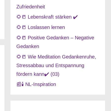
Zufriedenheit
🌻📒 Lebenskraft stärken ✔️
🌻📒 Loslassen lernen
🌻📒 Positive Gedanken – Negative
Gedanken
🌻📒 Wie Meditation Gedankenruhe,
Stressabbau und Entspannung
fördern kann✔️ (03)
📰🕯️ NL-Inspiration