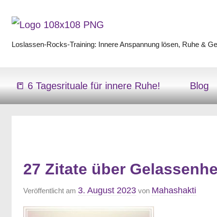
Zum
Inhalt
springen
Loslassen-Rocks-Training: Innere Anspannung lösen, Ruhe & Gel
Loslassen-
Rocks-
📒 6 Tagesrituale für innere Ruhe!
Blog
Training
27 Zitate über Gelassenhe
3. August 2023
Mahashakti
Veröffentlicht am
von