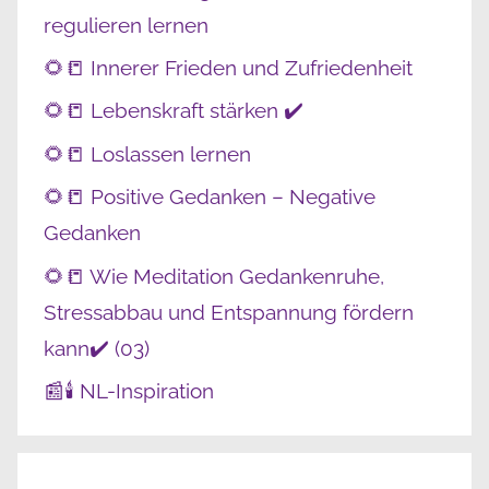
regulieren lernen
🌻📒 Innerer Frieden und Zufriedenheit
🌻📒 Lebenskraft stärken ✔️
🌻📒 Loslassen lernen
🌻📒 Positive Gedanken – Negative
Gedanken
🌻📒 Wie Meditation Gedankenruhe,
Stressabbau und Entspannung fördern
kann✔️ (03)
📰🕯️ NL-Inspiration