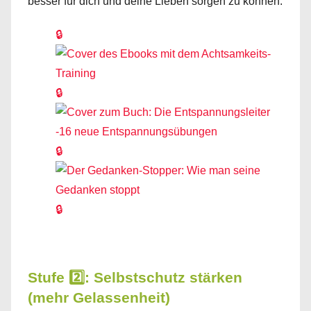
besser für dich und deine Lieben sorgen zu können.
🔒
🔒
🔒
🔒
Stufe 2️⃣: Selbstschutz stärken
(mehr Gelassenheit)