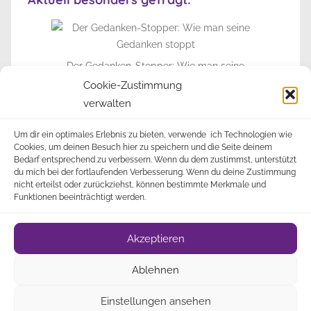
Der Gedanken-Stopper: Wie man seine
Gedanken stoppt
Cookie-Zustimmung
verwalten
► Zur Info-Seite
Um dir ein optimales Erlebnis zu bieten, verwende ich Technologien wie
Cookies, um deinen Besuch hier zu speichern und die Seite deinem
Bedarf entsprechend zu verbessern. Wenn du dem zustimmst, unterstützt
du mich bei der fortlaufenden Verbesserung. Wenn du deine Zustimmung
nicht erteilst oder zurückziehst, können bestimmte Merkmale und
Funktionen beeinträchtigt werden.
Impressum
Datenschutz
Cookie-Richtlinie
•
•
•
Akzeptieren
(EU)
Über
• © 2009-2023 Alle Rechte vorbehalten •
Ablehnen
Mich
Newsletter
•
•
Einstellungen ansehen