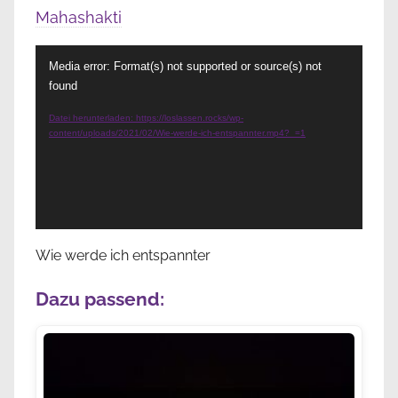
Mahashakti
Video-
Media error: Format(s) not supported or source(s) not
Player
found
Datei herunterladen: https://loslassen.rocks/wp-
content/uploads/2021/02/Wie-werde-ich-entspannter.mp4?_=1
Wie werde ich entspannter
Dazu passend: