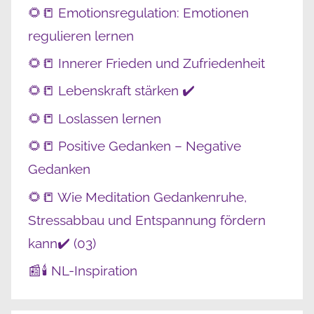
🌻📒 Emotionsregulation: Emotionen
regulieren lernen
🌻📒 Innerer Frieden und Zufriedenheit
🌻📒 Lebenskraft stärken ✔️
🌻📒 Loslassen lernen
🌻📒 Positive Gedanken – Negative
Gedanken
🌻📒 Wie Meditation Gedankenruhe,
Stressabbau und Entspannung fördern
kann✔️ (03)
📰🕯️ NL-Inspiration