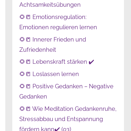
Achtsamkeitsübungen
🌻📒 Emotionsregulation:
Emotionen regulieren lernen
🌻📒 Innerer Frieden und
Zufriedenheit
🌻📒 Lebenskraft stärken ✔️
🌻📒 Loslassen lernen
🌻📒 Positive Gedanken – Negative
Gedanken
🌻📒 Wie Meditation Gedankenruhe,
Stressabbau und Entspannung
fördern kann✔️ (03)