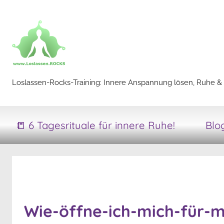
Zum
Inhalt
springen
Loslassen-
Loslassen-Rocks-Training: Innere Anspannung lösen, Ruhe & 
Rocks-
📒 6 Tagesrituale für innere Ruhe!
Blo
Training
Wie-öffne-ich-mich-für-