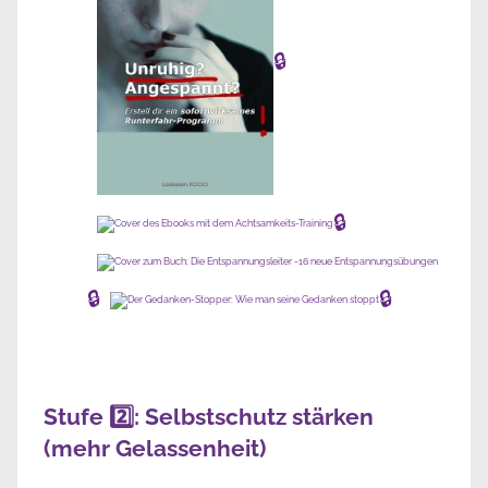
🔒
🔒
🔒
🔒
Stufe 2️⃣: Selbstschutz stärken
(mehr Gelassenheit)