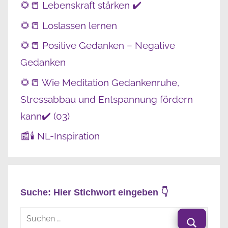
🌻📒 Lebenskraft stärken ✔️
🌻📒 Loslassen lernen
🌻📒 Positive Gedanken – Negative
Gedanken
🌻📒 Wie Meditation Gedankenruhe,
Stressabbau und Entspannung fördern
kann✔️ (03)
📰🕯️ NL-Inspiration
Suche: Hier Stichwort eingeben 👇
Suchen
nach: