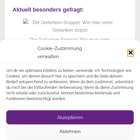
Aktuell besonders gefragt:
Der Gedanken-Stopper: Wie man seine
Gedanken stoppt
Cookie-Zustimmung
verwalten
► Zur Info-Seite
Um dir ein optimales Erlebnis zu bieten, verwende ich Technologien wie
Cookies, um deinen Besuch hier zu speichern und die Seite deinem
Bedarf entsprechend zu verbessern. Wenn du dem zustimmst, unterstützt
du mich bei der fortlaufenden Verbesserung. Wenn du deine Zustimmung
nicht erteilst oder zurückziehst, können bestimmte Merkmale und
Funktionen beeinträchtigt werden.
Impressum
Datenschutz
Cookie-Richtlinie
•
•
•
Akzeptieren
(EU)
Über
• © 2009-2023 Alle Rechte vorbehalten •
Ablehnen
Mich
Newsletter
• 🎁
•