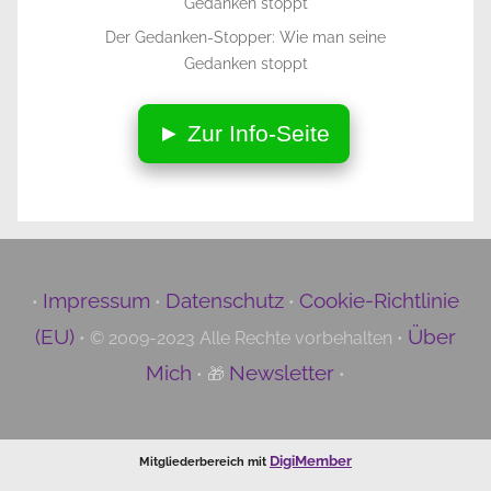
Der Gedanken-Stopper: Wie man seine
Gedanken stoppt
► Zur Info-Seite
Impressum
Datenschutz
Cookie-Richtlinie
•
•
•
(EU)
Über
• © 2009-2023 Alle Rechte vorbehalten •
Mich
Newsletter
• 🎁
•
DigiMember
Mitgliederbereich mit