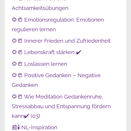
Achtsamkeitsübungen
🌻📒 Emotionsregulation: Emotionen
regulieren lernen
🌻📒 Innerer Frieden und Zufriedenheit
🌻📒 Lebenskraft stärken ✔️
🌻📒 Loslassen lernen
🌻📒 Positive Gedanken – Negative
Gedanken
🌻📒 Wie Meditation Gedankenruhe,
Stressabbau und Entspannung fördern
kann✔️ (03)
📰🕯️ NL-Inspiration