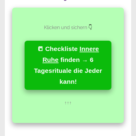
Klicken und sichern
👇
📒 Checkliste
Innere
Ruhe
finden → 6
Tagesrituale die Jeder
kann!
↑↑↑