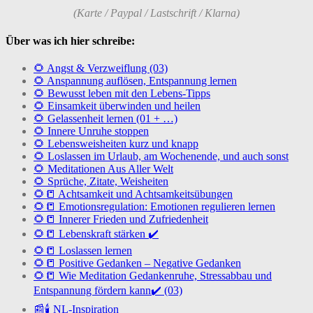
(Karte / Paypal / Lastschrift / Klarna)
Über was ich hier schreibe:
🌻 Angst & Verzweiflung (03)
🌻 Anspannung auflösen, Entspannung lernen
🌻 Bewusst leben mit den Lebens-Tipps
🌻 Einsamkeit überwinden und heilen
🌻 Gelassenheit lernen (01 + …)
🌻 Innere Unruhe stoppen
🌻 Lebensweisheiten kurz und knapp
🌻 Loslassen im Urlaub, am Wochenende, und auch sonst
🌻 Meditationen Aus Aller Welt
🌻 Sprüche, Zitate, Weisheiten
🌻📒 Achtsamkeit und Achtsamkeitsübungen
🌻📒 Emotionsregulation: Emotionen regulieren lernen
🌻📒 Innerer Frieden und Zufriedenheit
🌻📒 Lebenskraft stärken ✔️
🌻📒 Loslassen lernen
🌻📒 Positive Gedanken – Negative Gedanken
🌻📒 Wie Meditation Gedankenruhe, Stressabbau und
Entspannung fördern kann✔️ (03)
📰🕯️ NL-Inspiration