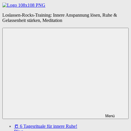
Zum
Inhalt
springen
Loslassen-
Loslassen-Rocks-Training: Innere Anspannung lösen, Ruhe &
Rocks-
Gelassenheit stärken, Meditation
Training
Menü
📒 6 Tagesrituale für innere Ruhe!