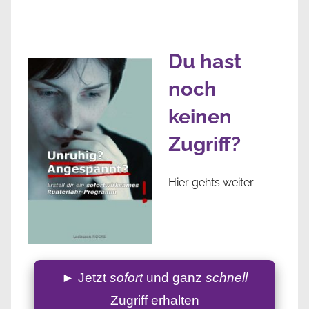
Du hast
noch
keinen
Zugriff?
Hier gehts weiter:
► Jetzt
sofort
und ganz
schnell
Zugriff erhalten