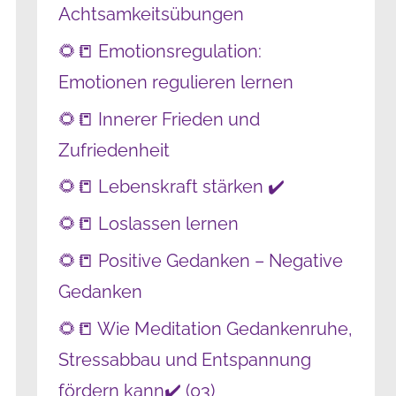
Achtsamkeitsübungen
🌻📒 Emotionsregulation:
Emotionen regulieren lernen
🌻📒 Innerer Frieden und
Zufriedenheit
🌻📒 Lebenskraft stärken ✔️
🌻📒 Loslassen lernen
🌻📒 Positive Gedanken – Negative
Gedanken
🌻📒 Wie Meditation Gedankenruhe,
Stressabbau und Entspannung
fördern kann✔️ (03)