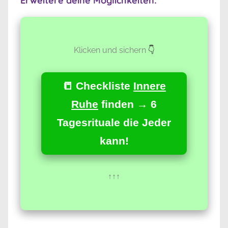
Erweitere deine Möglichkeiten:
Klicken und sichern
👇
📒 Checkliste
Innere
Ruhe
finden → 6
Tagesrituale die Jeder
kann!
↑↑↑