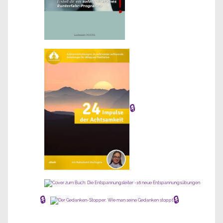
🔒
🔒
🔒